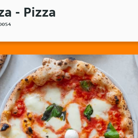
za - Pizza
50054