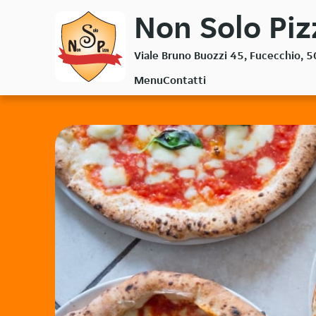
Passa
Non Solo Piz
al
contenuto
Viale Bruno Buozzi 45, Fucecchio, 
principale
Menu
Contatti