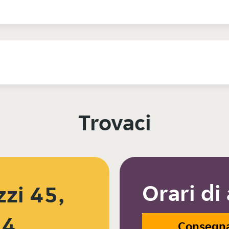
Trovaci
Orari di
zzi 45,
54
Consegn