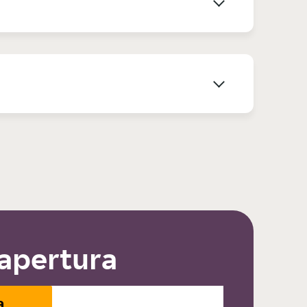
 apertura
a